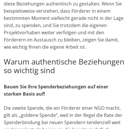
diese Beziehungen authentisch zu gestalten. Wenn Sie
M
beispielsweise verstehen, dass Förderer in einem
a
bestimmten Moment vielleicht gerade nicht in der Lage
r
sind, zu spenden, und Sie trotzdem die eigenen
k
Projektvorhaben weiter verfolgen und mit den
e
Förderern im Austausch zu bleiben, zeigen Sie damit,
wie wichtig Ihnen die eigene Arbeit ist.
t
i
Warum authentische Beziehungen
n
so wichtig sind
g
|
Bauen Sie Ihre Spenderbeziehungen auf einer
S
starken Basis auf!
p
e
Die zweite Spende, die ein Förderer einer NGO macht,
n
gilt als „goldene Spende“, weil in der Regel die Rate der
d
Spenderbindung bei neuen Spendern tendenziell weit
e