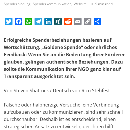
,
,
Spenderbindung
Spenderkommunikation
Website
9 min read
a
g
T
F
W
T
L
X
R
E
C
T
a
w
a
h
e
i
I
e
m
o
e
z
i
c
a
l
n
N
d
a
p
i
i
Erfolgreiche Spenderbeziehungen basieren auf
t
e
t
e
k
G
d
i
y
l
Wertschätzung. „Goldene Spende“ oder ehrliches
n
t
b
s
g
e
i
l
L
e
Feedback: Wenn Sie an die Bedeutung Ihrer Förderer
f
e
o
A
r
d
t
i
n
glauben, gelingen authentische Beziehungen. Dazu
ü
r
o
p
a
I
n
sollte die Kommunikation Ihrer NGO ganz klar auf
r
k
p
m
n
k
Transparenz ausgerichtet sein.
S
o
Von Steven Shattuck / Deutsch von Rico Stehfest
z
Falsche oder halbherzige Versuche, eine Verbindung
i
aufzubauen oder zu kommunizieren, sind sehr schnell
a
durchschaubar. Deshalb ist es entscheidend, einen
l
strategischen Ansatz zu entwickeln, der Ihnen hilft,
-