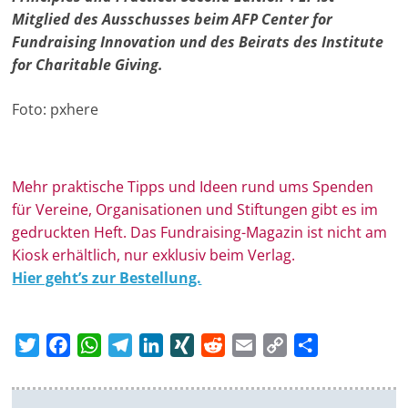
Mitglied des Ausschusses beim AFP Center for
Fundraising Innovation und des Beirats des Institute
for Charitable Giving.
Foto: pxhere
Mehr prak­ti­sche Tipps und Ideen rund ums Spen­den
für Ver­eine, Orga­ni­sa­tionen und Stif­tungen gibt es im
ge­druckten Heft. Das Fundraising-Magazin ist nicht am
Kiosk erhältlich, nur exklusiv beim Verlag.
Hier geht’s zur Bestellung.
T
F
W
T
L
X
R
E
C
T
w
a
h
e
i
I
e
m
o
e
i
c
a
l
n
N
d
a
p
i