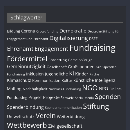
Schlagwörter
Demokratie
Corona
Bildung
Deutsche Stiftung für
Crowdfunding
Digitalisierung
DSEE
Engagement und Ehrenamt
Fundraising
Engagement
Ehrenamt
Fördermittel
Förderung
Gemeinnützige
Gemeinnützigkeit
Großspenden
Gesellschaft
Großspenden-
KI
Kinder
Inklusion
Jugendliche
Fundraising
Kirche
Klimaschutz
künstliche Intelligenz
Kommunikation
Kultur
NGO
NPO
Mailing
Nachhaltigkeit
Online-
Nachlass-Fundraising
Spenden
Projekte
Projekt
Fundraising
Schweiz
Social Media
Stiftung
Spenderbindung
Spenderkommunikation
Verein
Umweltschutz
Weiterbildung
Wettbewerb
Zivilgesellschaft