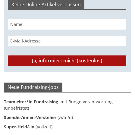
t
e
t
e
k
G
d
i
y
l
Keine Online-Artikel verpassen
t
b
s
g
e
i
l
L
e
e
o
A
r
d
t
i
n
r
o
p
a
I
n
k
p
m
n
k
Neue Fundraising-Jobs
Teamleiter*in Fundraising
mit Budgetverantwortung
(unbefristet)
Spender/innen-Versteher
(w/m/d)
Super-Held/-in
(Vollzeit)