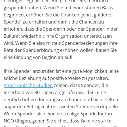
niedriger liegt als bei jenen, die bereits mehrfach
n
gespendet haben. Wenn Sie mit einer starken Basis
beginnen, erhöhen Sie die Chancen, jene „goldene
|
Spende“ zu erhalten und damit die Chancen zu
V
erhöhen, dass die Spenderin oder der Spender in der
e
Zukunft wiederholt Ihre Organisation unterstützen
r
wird. Wenn Sie also mittels Spenderbeziehungen Ihre
e
Rate der Spenderbindung erhöhen wollen, bauen Sie
i
eine Bindung von Beginn an auf!
n
e
Ihre Spender anzurufen ist eine gute Möglichkeit, eine
solche Beziehung auf positive Weise zu gestalten.
|
Amerikanische Studien
zeigen, dass Spender, die
S
innerhalb von 90 Tagen angerufen wurden, eine
t
deutlich höhere Bindungsrate haben und nicht selten
i
sogar den Betrag in ihrer zweiten Spende verdoppeln.
f
Wenn Spender also eine erstmalige Spende für Ihre
t
NGO tätigen, gehen Sie sicher, dass Sie eine starke
u