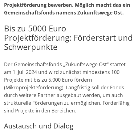
e
o
A
r
d
t
i
n
Projektförderung bewerben. Möglich macht das ein
-
r
o
p
a
I
n
Gemeinschaftsfonds namens Zukunftswege Ost.
M
k
p
m
n
k
a
Bis zu 5000 Euro
r
Projektförderung: Förderstart und
k
Schwerpunkte
e
t
Der Gemeinschaftsfonds „Zukunftswege Ost“ startet
i
am 1. Juli 2024 und wird zunächst mindestens 100
n
Projekte mit bis zu 5.000 Euro fördern
g
(Mikroprojekteförderung). Langfristig soll der Fonds
|
durch weitere Partner ausgebaut werden, um auch
S
strukturelle Förderungen zu ermöglichen. Förderfähig
p
sind Projekte in den Bereichen:
e
Austausch und Dialog
n
d