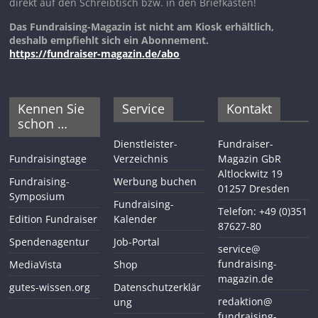
direkt auf den Schreibtisch bzw. in den Briefkasten!
Das Fundraising-Magazin ist nicht am Kiosk erhältlich,
deshalb empfiehlt sich ein Abonnement.
https://fundraiser-magazin.de/abo
Kennen Sie
Service
Kontakt
schon …
Dienstleister-
Fundraiser-
Fundraisingtage
Verzeichnis
Magazin GbR
Altlockwitz 19
Fundraising-
Werbung buchen
01257 Dresden
Symposium
Fundraising-
Telefon: +49 (0)351
Edition Fundraiser
Kalender
87627-80
Spendenagentur
Job-Portal
service@
fundraising-
MediaVista
Shop
magazin.de
gutes-wissen.org
Datenschutzerklär
redaktion@
ung
fundraising-