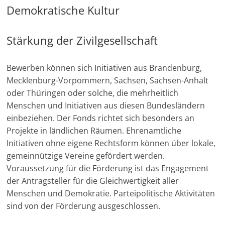
Demokratische Kultur
e
n
|
Stärkung der Zivilgesellschaft
V
e
Bewerben können sich Initiativen aus Brandenburg,
r
Mecklenburg-Vorpommern, Sachsen, Sachsen-Anhalt
oder Thüringen oder solche, die mehrheitlich
e
Menschen und Initiativen aus diesen Bundesländern
i
einbeziehen. Der Fonds richtet sich besonders an
n
Projekte in ländlichen Räumen. Ehrenamtliche
e
Initiativen ohne eigene Rechtsform können über lokale,
|
gemeinnützige Vereine gefördert werden.
S
Voraussetzung für die Förderung ist das Engagement
t
der Antragsteller für die Gleichwertigkeit aller
i
Menschen und Demokratie. Parteipolitische Aktivitäten
sind von der Förderung ausgeschlossen.
f
t