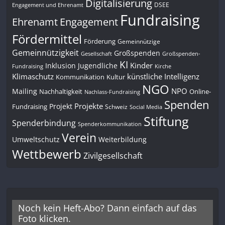
Digitalisierung
DSEE
Engagement und Ehrenamt
Fundraising
Engagement
Ehrenamt
Fördermittel
Förderung
Gemeinnützige
Gemeinnützigkeit
Großspenden
Gesellschaft
Großspenden-
KI
Kinder
Inklusion
Jugendliche
Fundraising
Kirche
Klimaschutz
künstliche Intelligenz
Kommunikation
Kultur
NGO
NPO
Mailing
Nachhaltigkeit
Online-
Nachlass-Fundraising
Spenden
Projekte
Projekt
Fundraising
Schweiz
Social Media
Stiftung
Spenderbindung
Spenderkommunikation
Verein
Umweltschutz
Weiterbildung
Wettbewerb
Zivilgesellschaft
Noch kein Heft-Abo? Dann einfach auf das
Foto klicken.