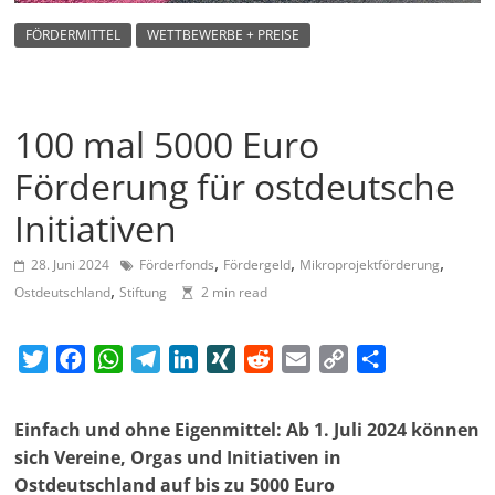
m
FÖRDERMITTEL
WETTBEWERBE + PREISE
a
g
a
100 mal 5000 Euro
z
i
Förderung für ostdeutsche
n
Initiativen
f
,
,
,
ü
28. Juni 2024
Förderfonds
Fördergeld
Mikroprojektförderung
,
Ostdeutschland
Stiftung
2 min read
r
S
T
F
W
T
L
X
R
E
C
T
o
w
a
h
e
i
I
e
m
o
e
z
i
c
a
l
n
N
d
a
p
i
i
Einfach und ohne Eigenmittel: Ab 1. Juli 2024 können
t
e
t
e
k
G
d
i
y
l
a
sich Vereine, Orgas und Initiativen in
t
b
s
g
e
i
l
L
e
l
Ostdeutschland auf bis zu 5000 Euro