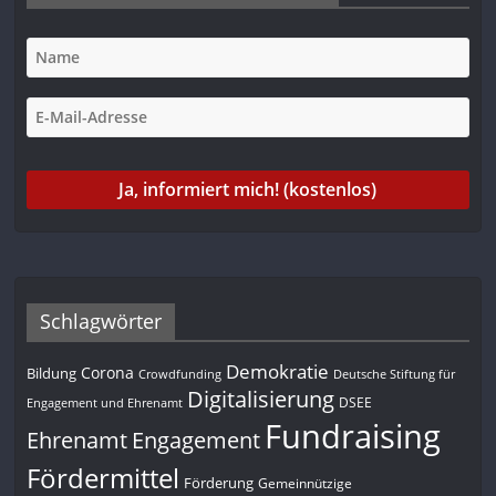
k
p
m
n
k
Schlagwörter
Demokratie
Corona
Bildung
Deutsche Stiftung für
Crowdfunding
Digitalisierung
DSEE
Engagement und Ehrenamt
Fundraising
Engagement
Ehrenamt
Fördermittel
Förderung
Gemeinnützige