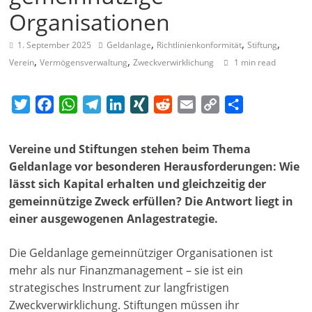
Organisationen
a
g
,
,
,
1. September 2025
Geldanlage
Richtlinienkonformität
Stiftung
a
,
,
Verein
Vermögensverwaltung
Zweckverwirklichung
1 min read
z
i
T
F
W
T
L
X
R
E
C
T
n
w
a
h
e
i
I
e
m
o
e
f
i
c
a
l
n
N
d
a
p
i
Vereine und Stiftungen stehen beim Thema
ü
t
e
t
e
k
G
d
i
y
l
Geldanlage vor besonderen Herausforderungen: Wie
r
t
b
s
g
e
i
l
L
e
lässt sich Kapital erhalten und gleichzeitig der
S
e
o
A
r
d
t
i
n
gemeinnützige Zweck erfüllen? Die Antwort liegt in
o
r
o
p
a
I
n
einer ausgewogenen Anlagestrategie.
k
p
m
n
k
z
i
Die Geldanlage gemeinnütziger Organisationen ist
mehr als nur Finanzmanagement – sie ist ein
a
strategisches Instrument zur langfristigen
l
Zweckverwirklichung. Stiftungen müssen ihr
-