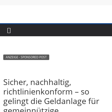
Skip
to
content
Fundraising-
Magazin
B
ANZEIGE - SPONSORED POST
r
a
n
Sicher, nachhaltig,
c
richtlinienkonform – so
h
e
gelingt die Geldanlage für
n
gemeinnützige
m