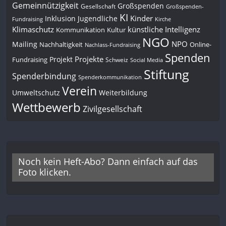
Gemeinnützigkeit
Großspenden
Gesellschaft
Großspenden-
KI
Kinder
Inklusion
Jugendliche
Fundraising
Kirche
Klimaschutz
künstliche Intelligenz
Kommunikation
Kultur
NGO
NPO
Mailing
Nachhaltigkeit
Online-
Nachlass-Fundraising
Spenden
Projekte
Projekt
Fundraising
Schweiz
Social Media
Stiftung
Spenderbindung
Spenderkommunikation
Verein
Umweltschutz
Weiterbildung
Wettbewerb
Zivilgesellschaft
Noch kein Heft-Abo? Dann einfach auf das
Foto klicken.