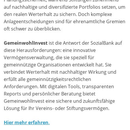
auf nachhaltige und diversifizierte Portfolios setzen, um
n
den realen Werterhalt zu sichern. Doch komplexe
|
Anlageentscheidungen sind für ehrenamtliche Gremien
V
oft schwer zu überblicken.
e
r
GemeinwohlInvest
ist die Antwort der SozialBank auf
e
diese Herausforderungen: eine innovative
i
Vermögensverwaltung, die sie speziell für
n
gemeinnützige Organisationen entwickelt hat. Sie
verbindet Werterhalt mit nachhaltiger Wirkung und
e
erfüllt alle gemeinnützigkeitsrechtlichen
|
Anforderungen. Mit digitalen Tools, transparenten
S
Reports und persönlicher Beratung bietet
t
GemeinwohlInvest eine sichere und zukunftsfähige
i
Lösung für Ihr Vereins- oder Stiftungsvermögen.
f
t
Hier mehr erfahren
.
u