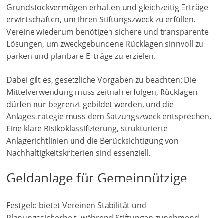
Grundstockvermögen erhalten und gleichzeitig Erträge
M
erwirtschaften, um ihren Stiftungszweck zu erfüllen.
a
Vereine wiederum benötigen sichere und transparente
r
Lösungen, um zweckgebundene Rücklagen sinnvoll zu
k
parken und planbare Erträge zu erzielen.
e
Dabei gilt es, gesetzliche Vorgaben zu beachten: Die
t
Mittelverwendung muss zeitnah erfolgen, Rücklagen
i
dürfen nur begrenzt gebildet werden, und die
n
Anlagestrategie muss dem Satzungszweck entsprechen.
g
Eine klare Risikoklassifizierung, strukturierte
|
Anlagerichtlinien und die Berücksichtigung von
S
Nachhaltigkeitskriterien sind essenziell.
p
Geldanlage für Gemeinnützige
e
n
d
Festgeld bietet Vereinen Stabilität und
e
Planungssicherheit, während Stiftungen zunehmend